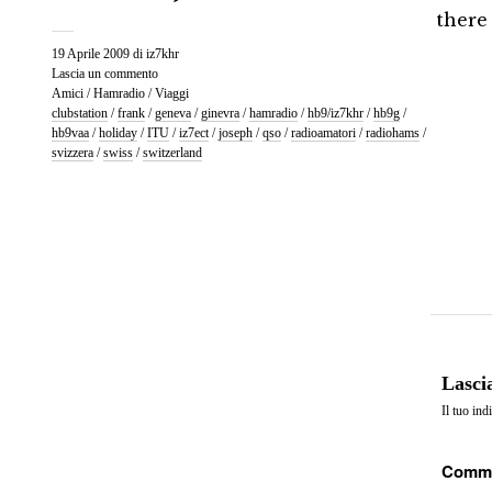
there
19 Aprile 2009
di
iz7khr
Lascia un commento
Amici
/
Hamradio
/
Viaggi
clubstation
/
frank
/
geneva
/
ginevra
/
hamradio
/
hb9/iz7khr
/
hb9g
/
hb9vaa
/
holiday
/
ITU
/
iz7ect
/
joseph
/
qso
/
radioamatori
/
radiohams
/
svizzera
/
swiss
/
switzerland
Lasci
Il tuo ind
Comm