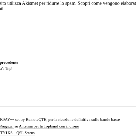
ito utilizza Akismet per ridurre lo spam.
Scopri come vengono elaborati 
ti
.
 precedente
a’s Trip!
K9AY++ set by RemoteQTH, per la ricezione definitiva sulle bande basse
Minguzzi
su
Antenna per la Topband con il drone
u
TY1KS – QSL Status