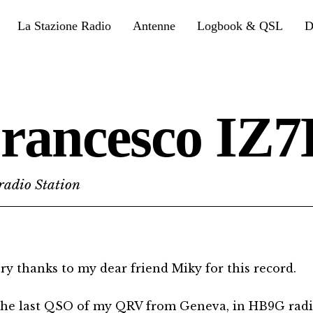
La Stazione Radio
Antenne
Logbook & QSL
D
rancesco IZ
adio Station
ery thanks to my dear friend Miky for this record.
the last QSO of my QRV from Geneva, in HB9G radi