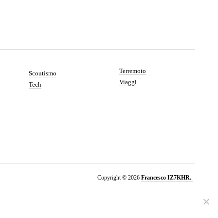
Terremoto
Scoutismo
Viaggi
Tech
Copyright © 2026
Francesco IZ7KHR.
Proudly powered by
WordPress.
A Project by
BARIKOM
.
Accetto
Leggi Privacy Policy