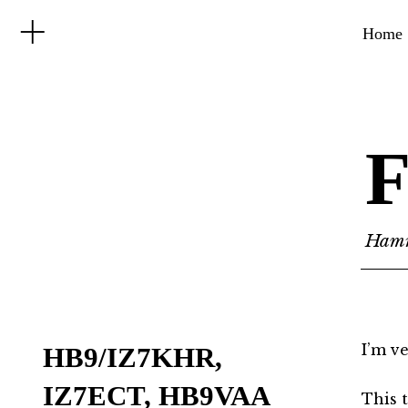
Home
F
Hamr
I’m v
HB9/IZ7KHR,
IZ7ECT, HB9VAA
This 