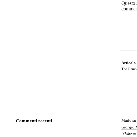
Questo s
commen
Articolo
The Genev
Mario
su
Commenti recenti
Giorgio 
iz7khr
s