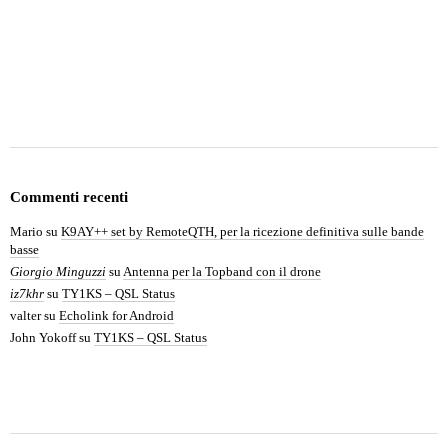
Commenti recenti
Mario
su
K9AY++ set by RemoteQTH, per la ricezione definitiva sulle bande
basse
Giorgio Minguzzi
su
Antenna per la Topband con il drone
iz7khr
su
TY1KS – QSL Status
valter
su
Echolink for Android
John Yokoff
su
TY1KS – QSL Status