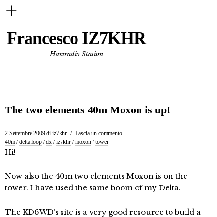
Francesco IZ7KHR
Hamradio Station
The two elements 40m Moxon is up!
2 Settembre 2009
di
iz7khr
Lascia un commento
40m
/
delta loop
/
dx
/
iz7khr
/
moxon
/
tower
Hi!
Now also the 40m two elements Moxon is on the
tower. I have used the same boom of my Delta.
The
KD6WD’s site
is a very good resource to build a