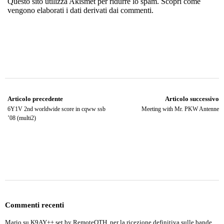
Questo sito utilizza Akismet per ridurre lo spam.
Scopri come
vengono elaborati i dati derivati dai commenti
.
Articolo precedente
Articolo successivo
6Y1V 2nd worldwide score in cqww ssb
Meeting with Mr. PKW Antenne
’08 (multi2)
Commenti recenti
Mario
su
K9AY++ set by RemoteQTH, per la ricezione definitiva sulle bande