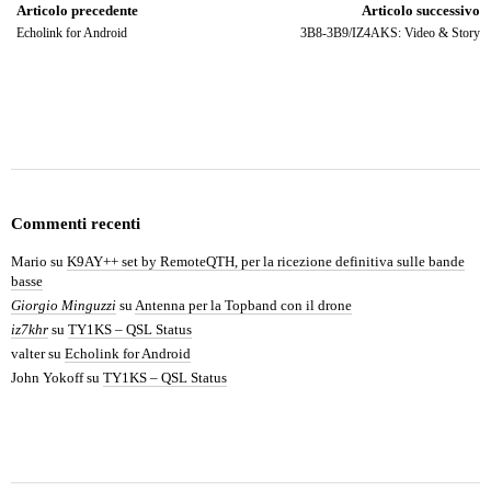
Articolo precedente
Articolo successivo
Echolink for Android
3B8-3B9/IZ4AKS: Video & Story
Commenti recenti
Mario
su
K9AY++ set by RemoteQTH, per la ricezione definitiva sulle bande
basse
Giorgio Minguzzi
su
Antenna per la Topband con il drone
iz7khr
su
TY1KS – QSL Status
valter
su
Echolink for Android
John Yokoff
su
TY1KS – QSL Status