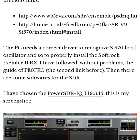
precious links:
http://www.wb5rvz.com/sdr/ensemble/psdriq.ht
http://home.ict.nl/~fredkrom/pe0fko/SR-V9-
Si570/index.shtml#install
The PC needs a correct driver to recognize Si570 local
oscillator and so to properly install the Softrock
Esemble II RX. I have followed, without problems, the
guide of PE0FKO (the second link before). Then there
are some softwares for the SDR.
I have chosen the
PowerSDR-IQ 1.19.3.15
, this is my
screenshot: