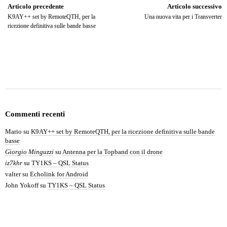
Articolo precedente
Articolo successivo
K9AY++ set by RemoteQTH, per la
Una nuova vita per i Transverter
ricezione definitiva sulle bande basse
Commenti recenti
Mario
su
K9AY++ set by RemoteQTH, per la ricezione definitiva sulle bande
basse
Giorgio Minguzzi
su
Antenna per la Topband con il drone
iz7khr
su
TY1KS – QSL Status
valter
su
Echolink for Android
John Yokoff
su
TY1KS – QSL Status