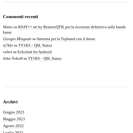
Commenti recenti
Mario
su
K9AY++ set by RemoteQTH, per la ricezione definitiva sulle bande
basse
Giorgio Minguzzi
su
Antenna per la Topband con il drone
iz7khr
su
TY1KS – QSL Status
valter
su
Echolink for Android
John Yokoff
su
TY1KS – QSL Status
Archivi
Giugno 2023
Maggio 2023
Agosto 2022
Luglio 2022