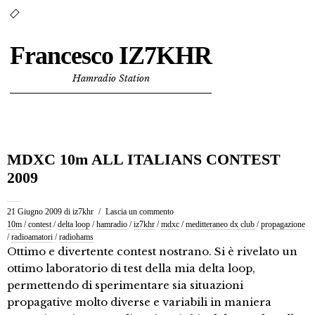
Francesco IZ7KHR
Hamradio Station
MDXC 10m ALL ITALIANS CONTEST
2009
21 Giugno 2009
di
iz7khr
Lascia un commento
10m
/
contest
/
delta loop
/
hamradio
/
iz7khr
/
mdxc
/
meditteraneo dx club
/
propagazione
/
radioamatori
/
radiohams
Ottimo e divertente contest nostrano. Si è rivelato un
ottimo laboratorio di test della mia delta loop,
permettendo di sperimentare sia situazioni
propagative molto diverse e variabili in maniera