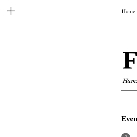
Home
F
Hamr
Even