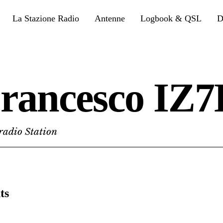
La Stazione Radio
Antenne
Logbook & QSL
D
rancesco IZ
adio Station
ts