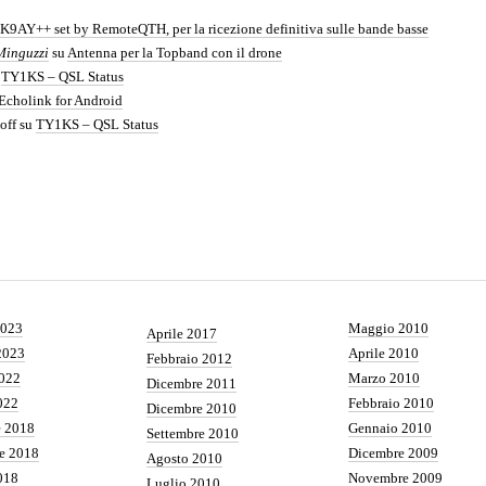
K9AY++ set by RemoteQTH, per la ricezione definitiva sulle bande basse
Minguzzi
su
Antenna per la Topband con il drone
u
TY1KS – QSL Status
Echolink for Android
off
su
TY1KS – QSL Status
2023
Maggio 2010
Aprile 2017
2023
Aprile 2010
Febbraio 2012
022
Marzo 2010
Dicembre 2011
022
Febbraio 2010
Dicembre 2010
e 2018
Gennaio 2010
Settembre 2010
e 2018
Dicembre 2009
Agosto 2010
018
Novembre 2009
Luglio 2010